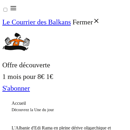
Aller
au
Le Courrier des Balkans
Fermer
contenu
Offre découverte
1 mois pour
8€
1€
S'abonner
Accueil
Découvrez la Une du jour
L'Albanie d'Edi Rama en pleine dérive oligarchique et