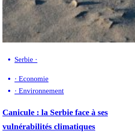
Serbie
·
·
Economie
·
Environnement
Canicule : la Serbie face à ses
vulnérabilités climatiques