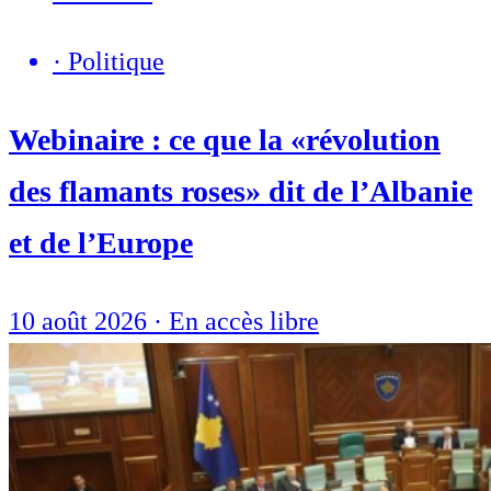
·
Politique
Webinaire : ce que la «révolution
des flamants roses» dit de l’Albanie
et de l’Europe
10 août 2026
·
En accès libre