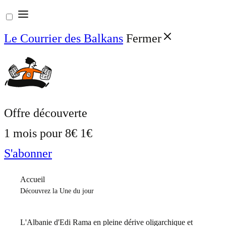
Aller
au
Le Courrier des Balkans
Fermer
contenu
Offre découverte
1 mois pour
8€
1€
S'abonner
Accueil
Découvrez la Une du jour
L'Albanie d'Edi Rama en pleine dérive oligarchique et