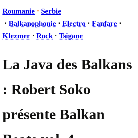
Roumanie
⋅
Serbie
⋅
Balkanophonie
⋅
Electro
⋅
Fanfare
⋅
Klezmer
⋅
Rock
⋅
Tsigane
La Java des Balkans
: Robert Soko
présente Balkan