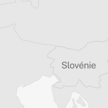
15. Kolo Novo Movie Band : Bolujem Ja
Alexandre Billette
Auteur⋅rice