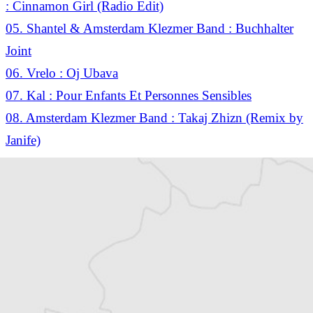
: Cinnamon Girl (Radio Edit)
05. Shantel & Amsterdam Klezmer Band : Buchhalter
Joint
06. Vrelo : Oj Ubava
07. Kal : Pour Enfants Et Personnes Sensibles
08. Amsterdam Klezmer Band : Takaj Zhizn (Remix by
Janife)
09. Ahilea : Monopolis
10. Al Lindrum & His Magic Hat : Come Together
11. Shantel : Disko Partiziani (Marcus Darius Meets
Tricky Cris Remix)
12. !Deladap : Radost
13. Äl Jawala : Poznash
14. Merdan Taplak : March Of The Sultans