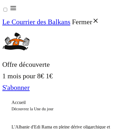
Aller
au
Le Courrier des Balkans
Fermer
contenu
Offre découverte
1 mois pour
8€
1€
S'abonner
Accueil
Découvrez la Une du jour
L'Albanie d'Edi Rama en pleine dérive oligarchique et