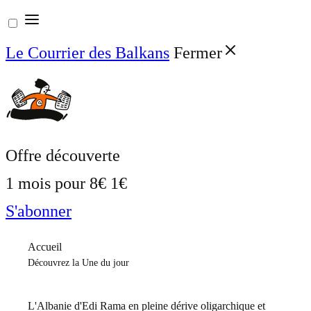
Aller
au
Le Courrier des Balkans
Fermer
contenu
Offre découverte
1 mois pour
8€
1€
S'abonner
Accueil
Découvrez la Une du jour
L'Albanie d'Edi Rama en pleine dérive oligarchique et