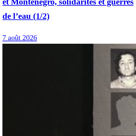
et Monténégro, solidarités et guerres
de l’eau (1/2)
7 août 2026