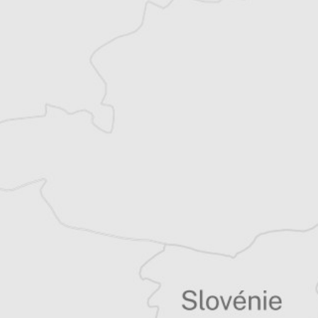
Laurent Geslin
Auteur⋅rice