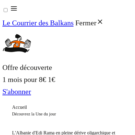
Aller
au
Le Courrier des Balkans
Fermer
contenu
Offre découverte
1 mois pour
8€
1€
S'abonner
Accueil
Découvrez la Une du jour
L'Albanie d'Edi Rama en pleine dérive oligarchique et