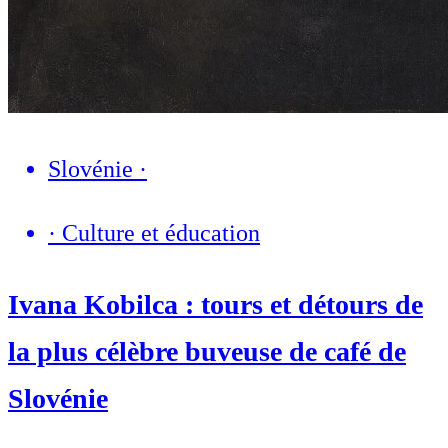
Slovénie
·
·
Culture et éducation
Ivana Kobilca : tours et détours de
la plus célèbre buveuse de café de
Slovénie