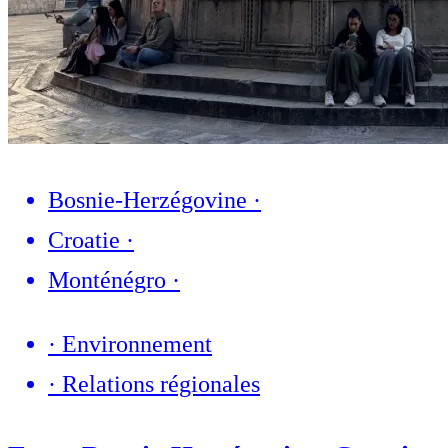
Bosnie-Herzégovine
·
Croatie
·
Monténégro
·
·
Environnement
·
Relations régionales