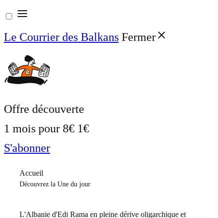
Aller
au
Le Courrier des Balkans
Fermer
contenu
Offre découverte
1 mois pour
8€
1€
S'abonner
Accueil
Découvrez la Une du jour
L'Albanie d'Edi Rama en pleine dérive oligarchique et