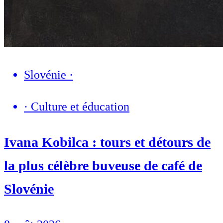
Slovénie
·
·
Culture et éducation
Ivana Kobilca : tours et détours de
la plus célèbre buveuse de café de
Slovénie