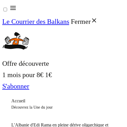
Aller
au
Le Courrier des Balkans
Fermer
contenu
Offre découverte
1 mois pour
8€
1€
S'abonner
Accueil
Découvrez la Une du jour
L'Albanie d'Edi Rama en pleine dérive oligarchique et