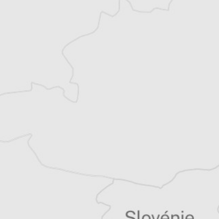
Thomas Claus
Traducteur⋅rice
Tous nos articles de Dnevnik (Macédoine)