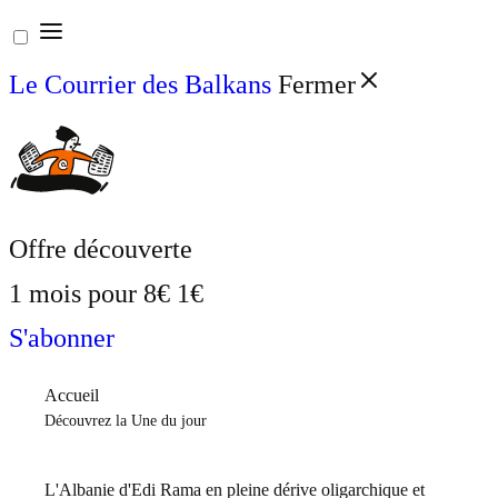
Aller
au
Le Courrier des Balkans
Fermer
contenu
Offre découverte
1 mois pour
8€
1€
S'abonner
Accueil
Découvrez la Une du jour
L'Albanie d'Edi Rama en pleine dérive oligarchique et