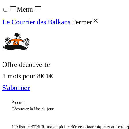
Aller
Menu
au
Le Courrier des Balkans
Fermer
contenu
Offre découverte
1 mois pour
8€
1€
S'abonner
Accueil
Découvrez la Une du jour
L'Albanie d'Edi Rama en pleine dérive oligarchique et autocrati