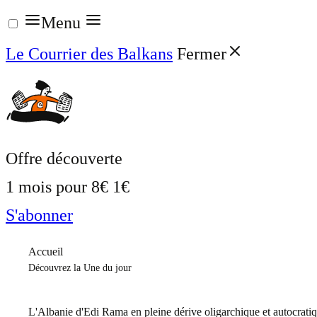
Aller
Menu
au
Le Courrier des Balkans
Fermer
contenu
Offre découverte
1 mois pour
8€
1€
S'abonner
Accueil
Découvrez la Une du jour
L'Albanie d'Edi Rama en pleine dérive oligarchique et autocrati