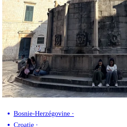
Bosnie-Herzégovine
·
Croatie
·