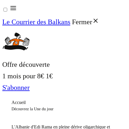
Aller
au
Le Courrier des Balkans
Fermer
contenu
Offre découverte
1 mois pour
8€
1€
S'abonner
Accueil
Découvrez la Une du jour
L'Albanie d'Edi Rama en pleine dérive oligarchique et