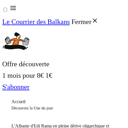
Aller
au
Le Courrier des Balkans
Fermer
contenu
Offre découverte
1 mois pour
8€
1€
S'abonner
Accueil
Découvrez la Une du jour
L'Albanie d'Edi Rama en pleine dérive oligarchique et