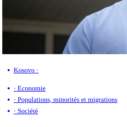
Kosovo
·
·
Economie
·
Populations, minorités et migrations
·
Société