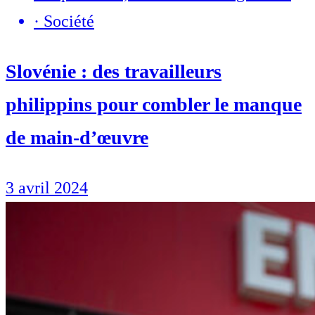
·
Société
Slovénie : des travailleurs
philippins pour combler le manque
de main-d’œuvre
3 avril 2024