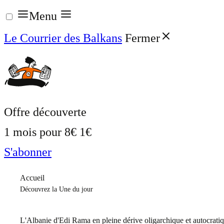
Aller
Menu
au
Le Courrier des Balkans
Fermer
contenu
Offre découverte
1 mois pour
8€
1€
S'abonner
Accueil
Découvrez la Une du jour
L'Albanie d'Edi Rama en pleine dérive oligarchique et autocrati