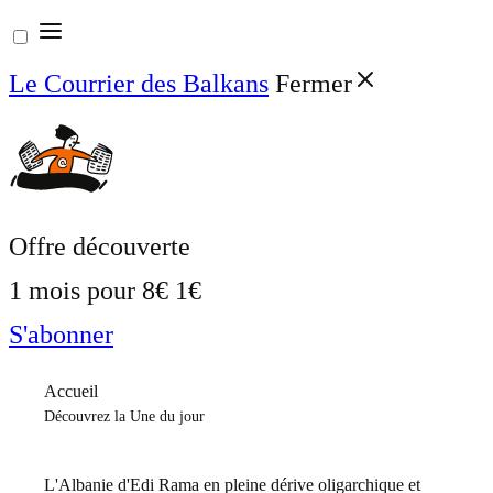
Aller
au
Le Courrier des Balkans
Fermer
contenu
Offre découverte
1 mois pour
8€
1€
S'abonner
Accueil
Découvrez la Une du jour
L'Albanie d'Edi Rama en pleine dérive oligarchique et