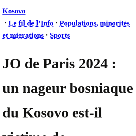
Kosovo
⋅
Le fil de l’Info
⋅
Populations, minorités
et migrations
⋅
Sports
JO de Paris 2024 :
un nageur bosniaque
du Kosovo est-il