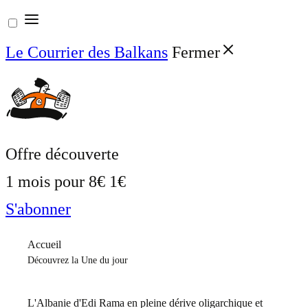
Aller
au
Le Courrier des Balkans
Fermer
contenu
Offre découverte
1 mois pour
8€
1€
S'abonner
Accueil
Découvrez la Une du jour
L'Albanie d'Edi Rama en pleine dérive oligarchique et