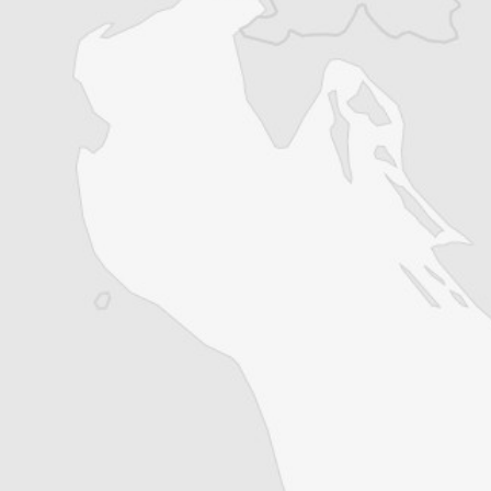
exclusives
Explorez +10 ans d’archives sur les
Balkans
Vous avez déjà un compte ?
Se connecter
Gabrielle Naudé
Traducteur⋅rice
Tous nos articles de BIRN