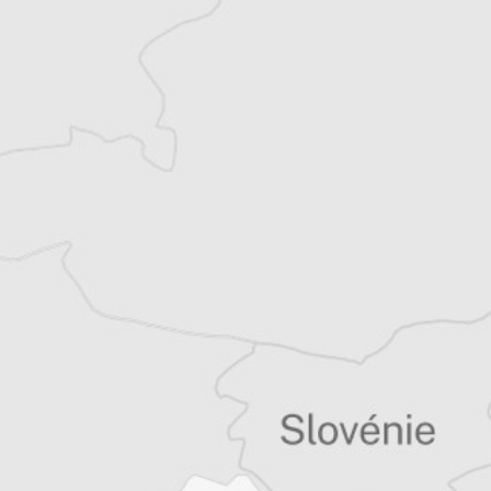
Balkans.
Offre découverte
1€
le premier mois puis 8€ par mois
Je m'abonne
Résiliable à tout moment en quelques clics
Un journal 100% indépendant
Accédez à des fonctionnalités