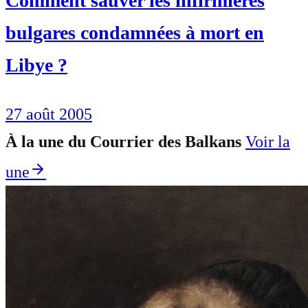
Comment sauver les infirmières
bulgares condamnées à mort en
Libye ?
27 août 2005
À la une du Courrier des Balkans
Voir la
une