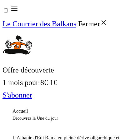
Aller
au
Le Courrier des Balkans
Fermer
contenu
Offre découverte
1 mois pour
8€
1€
S'abonner
Accueil
Découvrez la Une du jour
L'Albanie d'Edi Rama en pleine dérive oligarchique et