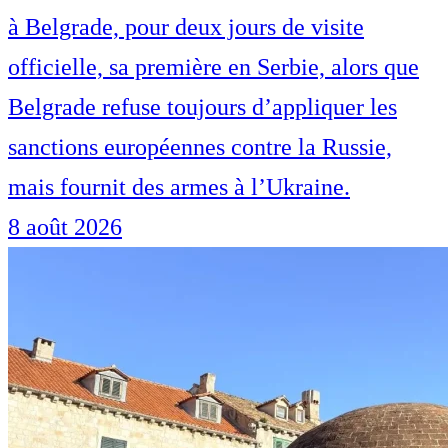
à Belgrade, pour deux jours de visite
officielle, sa première en Serbie, alors que
Belgrade refuse toujours d’appliquer les
sanctions européennes contre la Russie,
mais fournit des armes à l’Ukraine.
8 août 2026