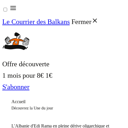
Aller
au
Le Courrier des Balkans
Fermer
contenu
Offre découverte
1 mois pour
8€
1€
S'abonner
Accueil
Découvrez la Une du jour
L'Albanie d'Edi Rama en pleine dérive oligarchique et