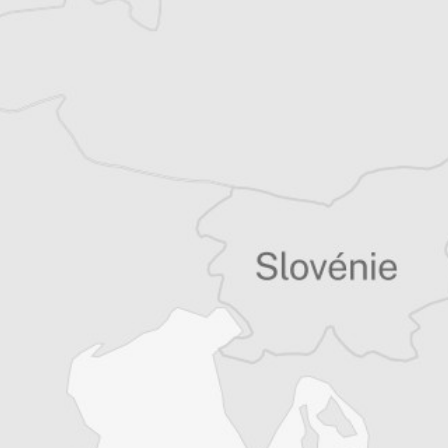
Laurent Geslin
Traducteur⋅rice
Tous nos articles de Vreme (Serbie)