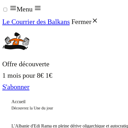
Aller
Menu
au
Le Courrier des Balkans
Fermer
contenu
Offre découverte
1 mois pour
8€
1€
S'abonner
Accueil
Découvrez la Une du jour
L'Albanie d'Edi Rama en pleine dérive oligarchique et autocrati