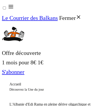
Aller
au
Le Courrier des Balkans
Fermer
contenu
Offre découverte
1 mois pour
8€
1€
S'abonner
Accueil
Découvrez la Une du jour
L'Albanie d'Edi Rama en pleine dérive oligarchique et