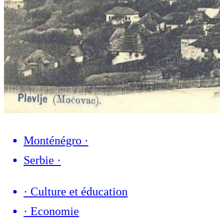
Monténégro
·
Serbie
·
·
Culture et éducation
·
Economie