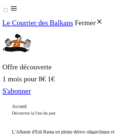
Aller
au
Le Courrier des Balkans
Fermer
contenu
Offre découverte
1 mois pour
8€
1€
S'abonner
Accueil
Découvrez la Une du jour
L'Albanie d'Edi Rama en pleine dérive oligarchique et