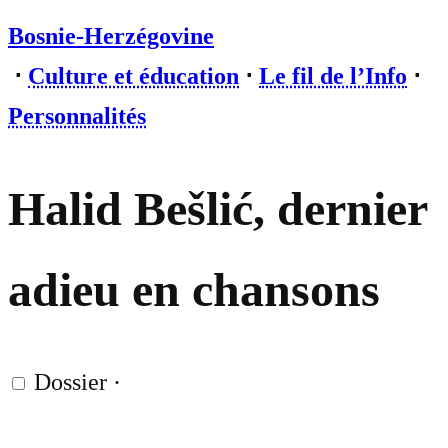
Bosnie-Herzégovine
⋅
Culture et éducation
⋅
Le fil de l’Info
⋅
Personnalités
Halid Bešlić, dernier
adieu en chansons
Dossier
·