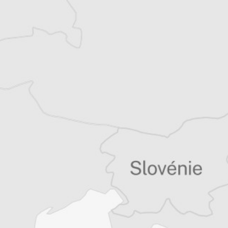
2007, il suit les évolutions politiques,
sociales et environnementales des Balkans.