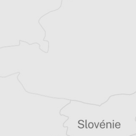
Laurent Geslin
Traducteur⋅rice
Tous nos articles de Eleftheros Typos