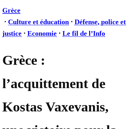
Grèce
⋅
Culture et éducation
⋅
Défense, police et
justice
⋅
Economie
⋅
Le fil de l’Info
Grèce :
l’acquittement de
Kostas Vaxevanis,