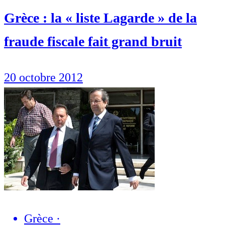
Grèce : la « liste Lagarde » de la
fraude fiscale fait grand bruit
20 octobre 2012
Grèce
·