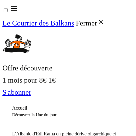
Aller
au
Le Courrier des Balkans
Fermer
contenu
Offre découverte
1 mois pour
8€
1€
S'abonner
Accueil
Découvrez la Une du jour
L'Albanie d'Edi Rama en pleine dérive oligarchique et