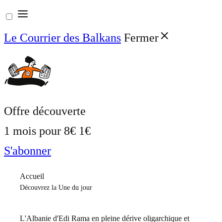
Aller
au
Le Courrier des Balkans
Fermer
contenu
Offre découverte
1 mois pour
8€
1€
S'abonner
Accueil
Découvrez la Une du jour
L'Albanie d'Edi Rama en pleine dérive oligarchique et