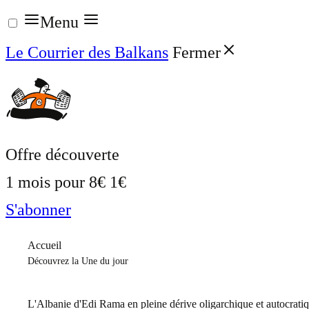
Aller
Menu
au
Le Courrier des Balkans
Fermer
contenu
Offre découverte
1 mois pour
8€
1€
S'abonner
Accueil
Découvrez la Une du jour
L'Albanie d'Edi Rama en pleine dérive oligarchique et autocrati