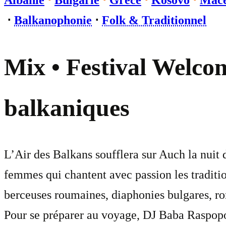
Albanie
⋅
Bulgarie
⋅
Grèce
⋅
Kosovo
⋅
Macé
⋅
Balkanophonie
⋅
Folk & Traditionnel
Mix • Festival Welcom
balkaniques
L’Air des Balkans soufflera sur Auch la nu
femmes qui chantent avec passion les tradit
berceuses roumaines, diaphonies bulgares, ro
Pour se préparer au voyage, DJ Baba Raspopov