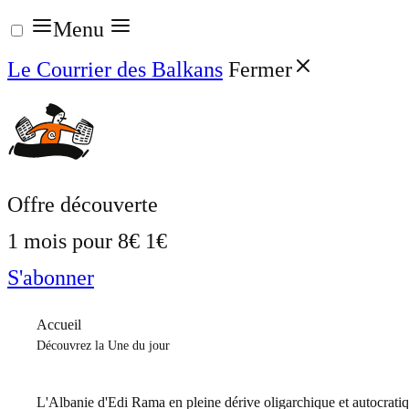
Aller
Menu
au
Le Courrier des Balkans
Fermer
contenu
Offre découverte
1 mois pour
8€
1€
S'abonner
Accueil
Découvrez la Une du jour
L'Albanie d'Edi Rama en pleine dérive oligarchique et autocrati