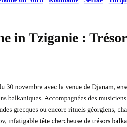
doine du Nord
⋅
Roumanie
⋅
Serbie
⋅
Turqu
e in Tziganie : Trésor
it du 30 novembre avec la venue de Djanam, e
ions balkaniques. Accompagnées des musiciens 
ndes grecques ou encore rituels géorgiens, ch
, infatigable tête chercheuse de trésors balka