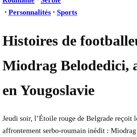
Roumanie
⋅
Serbie
⋅
Personnalités
⋅
Sports
Histoires de footballe
Miodrag Belodedici, 
en Yougoslavie
Jeudi soir, l’Étoile rouge de Belgrade reçoit
affrontement serbo-roumain inédit : Miodrag 