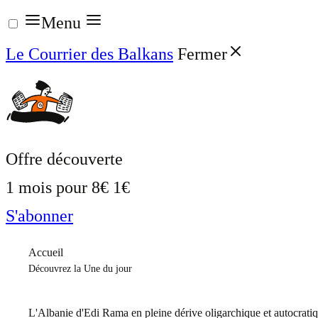
Aller
Menu
au
Le Courrier des Balkans
Fermer
contenu
Offre découverte
1 mois pour
8€
1€
S'abonner
Accueil
Découvrez la Une du jour
L'Albanie d'Edi Rama en pleine dérive oligarchique et autocrati