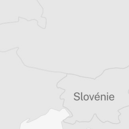
Chloé Billon
Traducteur⋅rice
Tous nos articles de Jutarnji List