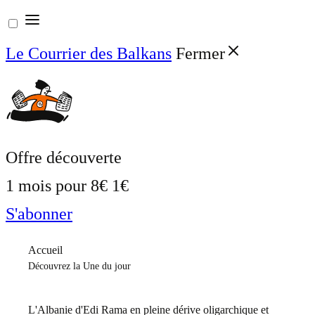
Aller
au
Le Courrier des Balkans
Fermer
contenu
Offre découverte
1 mois pour
8€
1€
S'abonner
Accueil
Découvrez la Une du jour
L'Albanie d'Edi Rama en pleine dérive oligarchique et