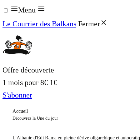
Aller
Menu
au
Le Courrier des Balkans
Fermer
contenu
Offre découverte
1 mois pour
8€
1€
S'abonner
Accueil
Découvrez la Une du jour
L'Albanie d'Edi Rama en pleine dérive oligarchique et autocrati