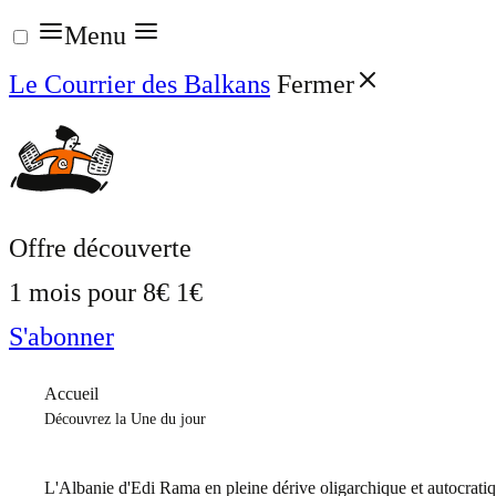
Aller
Menu
au
Le Courrier des Balkans
Fermer
contenu
Offre découverte
1 mois pour
8€
1€
S'abonner
Accueil
Découvrez la Une du jour
L'Albanie d'Edi Rama en pleine dérive oligarchique et autocrati