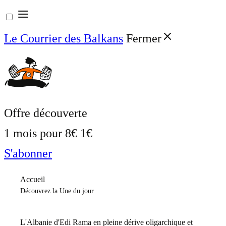
Aller
au
Le Courrier des Balkans
Fermer
contenu
Offre découverte
1 mois pour
8€
1€
S'abonner
Accueil
Découvrez la Une du jour
L'Albanie d'Edi Rama en pleine dérive oligarchique et