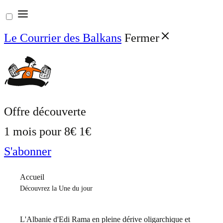
Aller
au
Le Courrier des Balkans
Fermer
contenu
Offre découverte
1 mois pour
8€
1€
S'abonner
Accueil
Découvrez la Une du jour
L'Albanie d'Edi Rama en pleine dérive oligarchique et