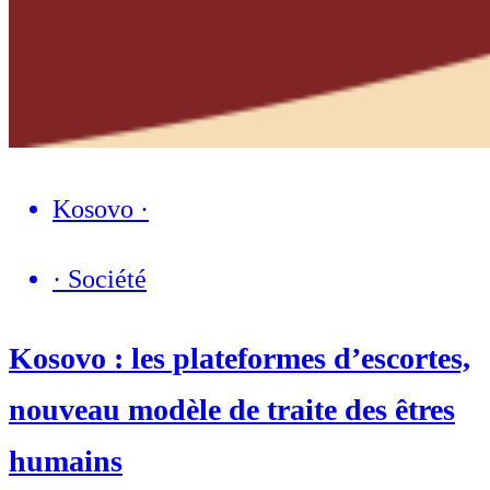
Kosovo
·
·
Société
Kosovo : les plateformes d’escortes,
nouveau modèle de traite des êtres
humains