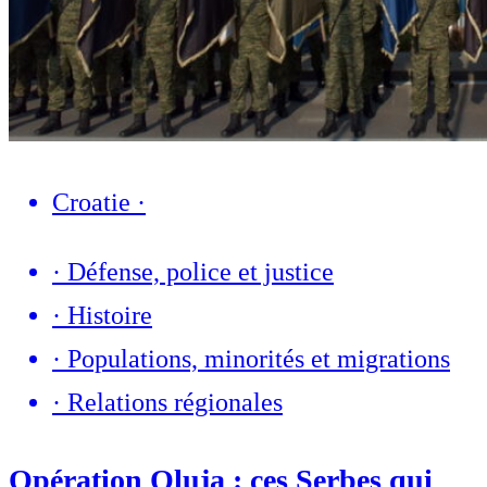
Croatie
·
·
Défense, police et justice
·
Histoire
·
Populations, minorités et migrations
·
Relations régionales
Opération Oluja : ces Serbes qui