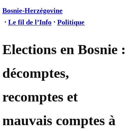
Bosnie-Herzégovine
⋅
Le fil de l’Info
⋅
Politique
Elections en Bosnie :
décomptes,
recomptes et
mauvais comptes à