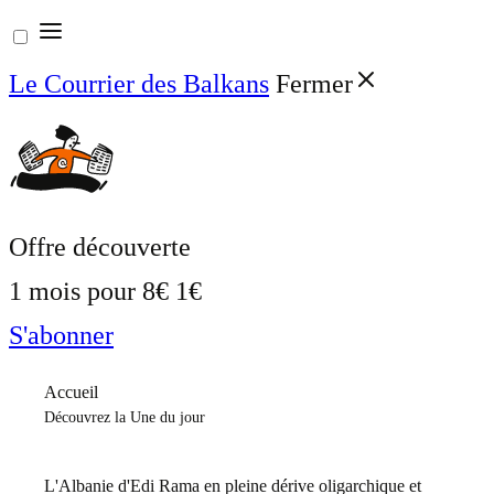
Aller
au
Le Courrier des Balkans
Fermer
contenu
Offre découverte
1 mois pour
8€
1€
S'abonner
Accueil
Découvrez la Une du jour
L'Albanie d'Edi Rama en pleine dérive oligarchique et