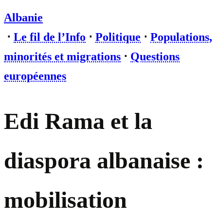
Albanie
⋅
Le fil de l’Info
⋅
Politique
⋅
Populations,
minorités et migrations
⋅
Questions
européennes
Edi Rama et la
diaspora albanaise :
mobilisation