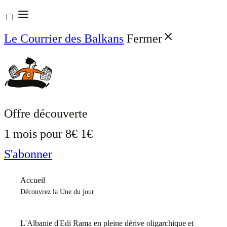
Aller
au
Le Courrier des Balkans
Fermer
contenu
Offre découverte
1 mois pour
8€
1€
S'abonner
Accueil
Découvrez la Une du jour
L'Albanie d'Edi Rama en pleine dérive oligarchique et