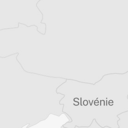
Katerina Sula
Notre correspondante à Tirana