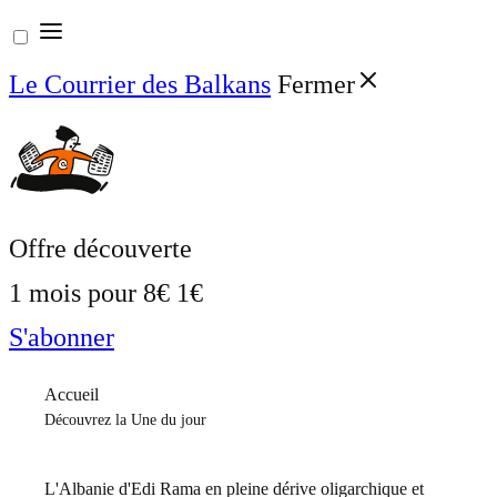
Aller
au
Le Courrier des Balkans
Fermer
contenu
Offre découverte
1 mois pour
8€
1€
S'abonner
Accueil
Découvrez la Une du jour
L'Albanie d'Edi Rama en pleine dérive oligarchique et