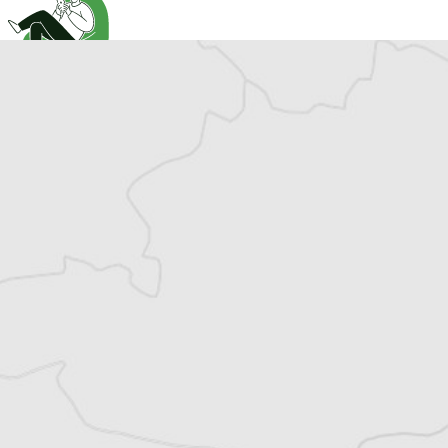
Cet article est réservé aux abonné⋅es
(Re)devenez abonné⋅e pour lire la suite
Découvrez tous les contenus du Courrier des
Balkans.
Offre découverte
1€
le premier mois puis 8€ par mois