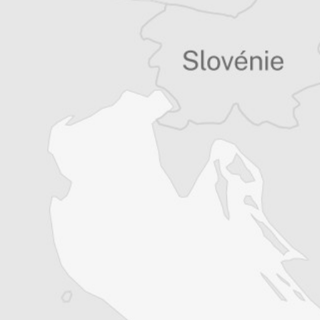
Je m'abonne
Résiliable à tout moment en quelques clics
Un journal 100% indépendant
Accédez à des fonctionnalités
exclusives
Explorez +10 ans d’archives sur les
Balkans
Vous avez déjà un compte ?
Se connecter