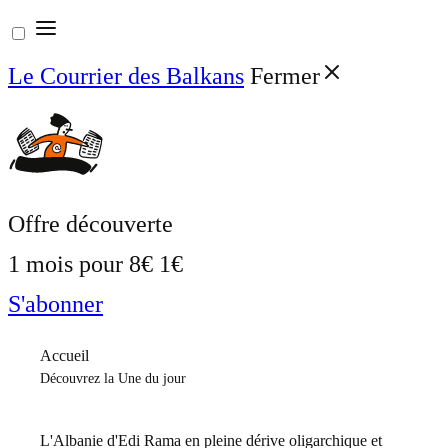
Aller
au
Le Courrier des Balkans
Fermer
contenu
Offre découverte
1 mois pour
8€
1€
S'abonner
Accueil
Découvrez la Une du jour
L'Albanie d'Edi Rama en pleine dérive oligarchique et