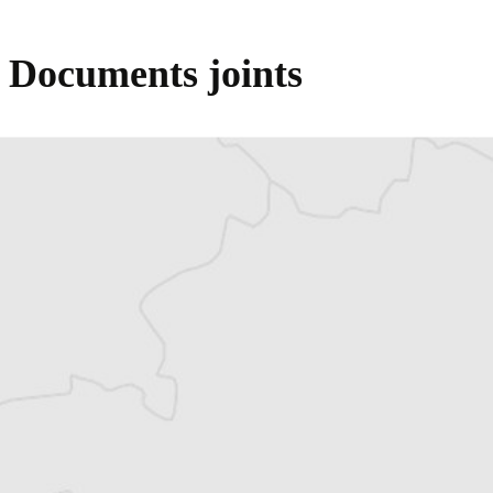
Documents joints
01. Rani Mraz : Oprosti Mi, Katrin
02. Rani Mraz : Neki Novi Klinci
03. Priča o Vasi Ladačkom
04. Pesma O Jednom Petlu
05. Svirajte Mi, Jesen Stiže
06. Ne Lomite Mi Bagrenje
07. Ona Je Volela Blues
08. Devojka Sa Čardaš Nogama
09. Ringišpil
10. Ja Luzer