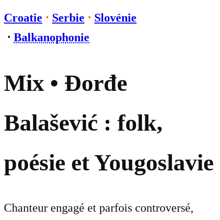
Croatie
⋅
Serbie
⋅
Slovénie
⋅
Balkanophonie
Mix • Đorđe
Balašević : folk,
poésie et Yougoslavie
Chanteur engagé et parfois controversé,