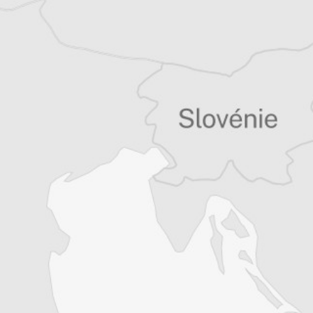
11. Sin Jedinac
12. Živeti Slobodno
Alexandre Billette
Auteur⋅rice