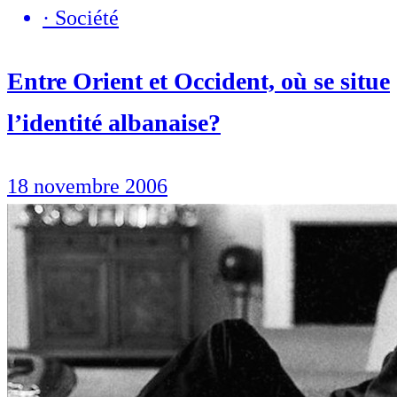
·
Société
Entre Orient et Occident, où se situe
l’identité albanaise?
18 novembre 2006