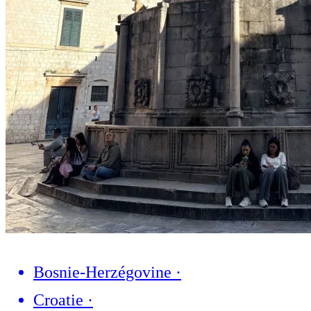
Bosnie-Herzégovine
·
Croatie
·