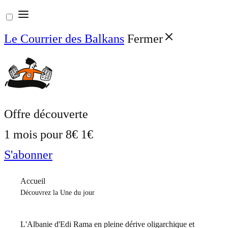
Aller
au
Le Courrier des Balkans
Fermer
contenu
Offre découverte
1 mois pour
8€
1€
S'abonner
Accueil
Découvrez la Une du jour
L'Albanie d'Edi Rama en pleine dérive oligarchique et