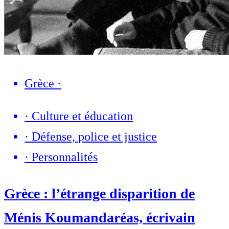
Grèce
·
·
Culture et éducation
·
Défense, police et justice
·
Personnalités
Grèce : l’étrange disparition de
Ménis Koumandaréas, écrivain