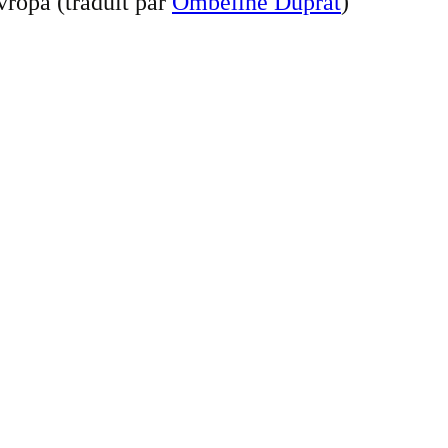
vropa (traduit par
Ombeline Duprat
)