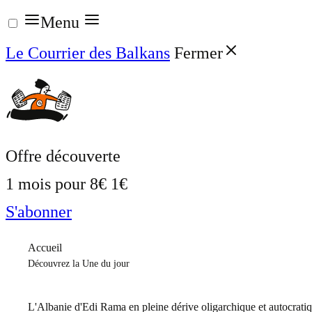
Aller
Menu
au
Le Courrier des Balkans
Fermer
contenu
Offre découverte
1 mois pour
8€
1€
S'abonner
Accueil
Découvrez la Une du jour
L'Albanie d'Edi Rama en pleine dérive oligarchique et autocrati