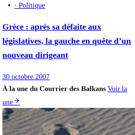
·
Politique
Grèce : après sa défaite aux
législatives, la gauche en quête d’un
nouveau dirigeant
30 octobre 2007
À la une du Courrier des Balkans
Voir la
une