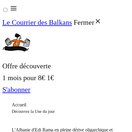
Aller
au
Le Courrier des Balkans
Fermer
contenu
Offre découverte
1 mois pour
8€
1€
S'abonner
Accueil
Découvrez la Une du jour
L'Albanie d'Edi Rama en pleine dérive oligarchique et