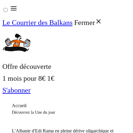
Aller
au
Le Courrier des Balkans
Fermer
contenu
Offre découverte
1 mois pour
8€
1€
S'abonner
Accueil
Découvrez la Une du jour
L'Albanie d'Edi Rama en pleine dérive oligarchique et