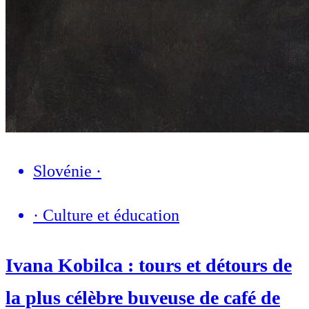
Slovénie
·
·
Culture et éducation
Ivana Kobilca : tours et détours de
la plus célèbre buveuse de café de