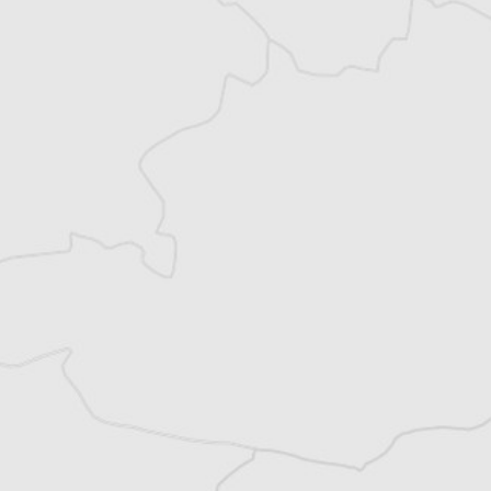
Vous avez déjà un compte ?
Se connecter
Laurent Geslin
Traducteur⋅rice
Tous nos articles de BIRN