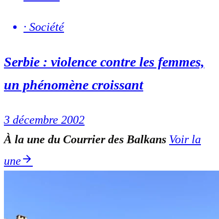
·
Société
Serbie : violence contre les femmes,
un phénomène croissant
3 décembre 2002
À la une du Courrier des Balkans
Voir la
une