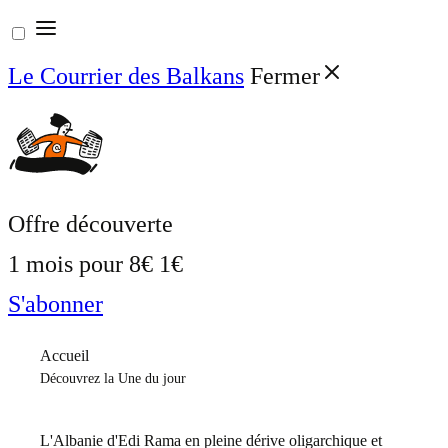
Aller
au
Le Courrier des Balkans
Fermer
contenu
Offre découverte
1 mois pour
8€
1€
S'abonner
Accueil
Découvrez la Une du jour
L'Albanie d'Edi Rama en pleine dérive oligarchique et