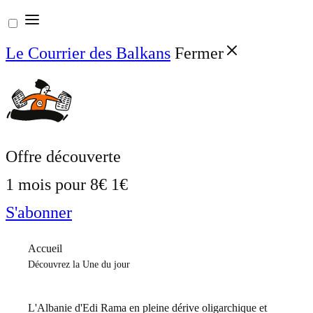
Aller
au
Le Courrier des Balkans
Fermer
contenu
Offre découverte
1 mois pour
8€
1€
S'abonner
Accueil
Découvrez la Une du jour
L'Albanie d'Edi Rama en pleine dérive oligarchique et