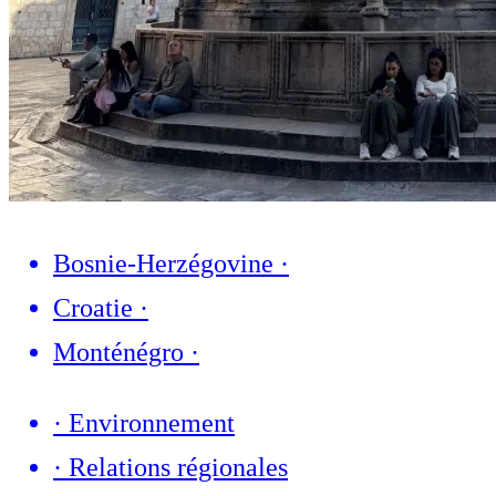
Bosnie-Herzégovine
·
Croatie
·
Monténégro
·
·
Environnement
·
Relations régionales