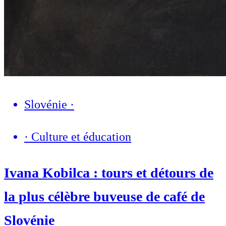
Slovénie
·
·
Culture et éducation
Ivana Kobilca : tours et détours de
la plus célèbre buveuse de café de
Slovénie