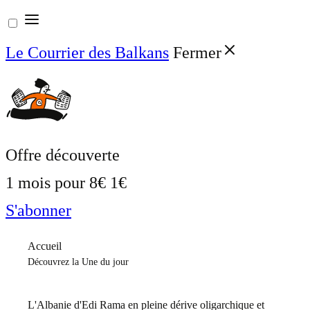
Aller
au
Le Courrier des Balkans
Fermer
contenu
Offre découverte
1 mois pour
8€
1€
S'abonner
Accueil
Découvrez la Une du jour
L'Albanie d'Edi Rama en pleine dérive oligarchique et