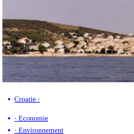
Croatie
·
·
Economie
·
Environnement