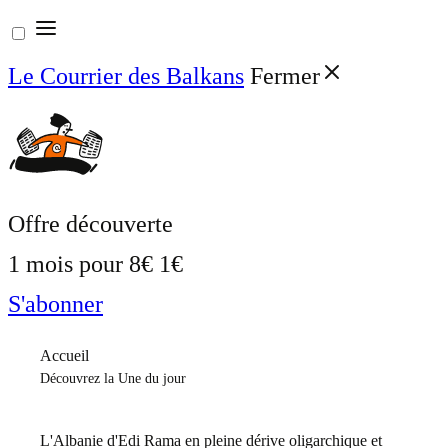
Aller
au
Le Courrier des Balkans
Fermer
contenu
Offre découverte
1 mois pour
8€
1€
S'abonner
Accueil
Découvrez la Une du jour
L'Albanie d'Edi Rama en pleine dérive oligarchique et