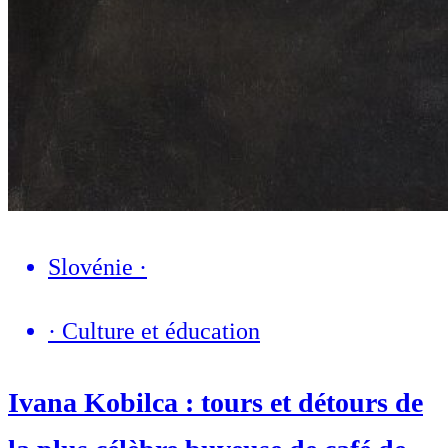
Slovénie
·
·
Culture et éducation
Ivana Kobilca : tours et détours de