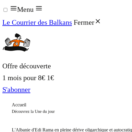
Aller
Menu
au
Le Courrier des Balkans
Fermer
contenu
Offre découverte
1 mois pour
8€
1€
S'abonner
Accueil
Découvrez la Une du jour
L'Albanie d'Edi Rama en pleine dérive oligarchique et autocrati