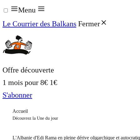
Aller
Menu
au
Le Courrier des Balkans
Fermer
contenu
Offre découverte
1 mois pour
8€
1€
S'abonner
Accueil
Découvrez la Une du jour
L'Albanie d'Edi Rama en pleine dérive oligarchique et autocrati