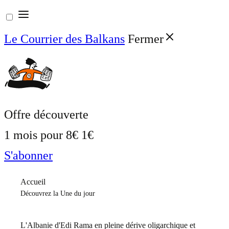
Aller
au
Le Courrier des Balkans
Fermer
contenu
Offre découverte
1 mois pour
8€
1€
S'abonner
Accueil
Découvrez la Une du jour
L'Albanie d'Edi Rama en pleine dérive oligarchique et