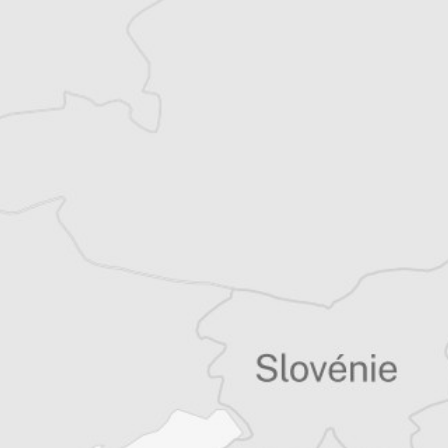
Katerina Sula
Notre correspondante à Tirana