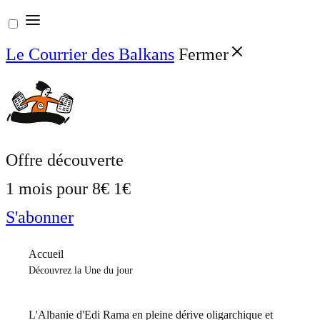
Aller
au
Le Courrier des Balkans
Fermer
contenu
Offre découverte
1 mois pour
8€
1€
S'abonner
Accueil
Découvrez la Une du jour
L'Albanie d'Edi Rama en pleine dérive oligarchique et