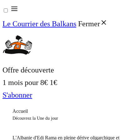
Aller
au
Le Courrier des Balkans
Fermer
contenu
Offre découverte
1 mois pour
8€
1€
S'abonner
Accueil
Découvrez la Une du jour
L'Albanie d'Edi Rama en pleine dérive oligarchique et