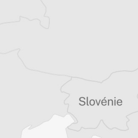
Benoit Frogerais
Traducteur⋅rice
Tous nos articles de BIRN