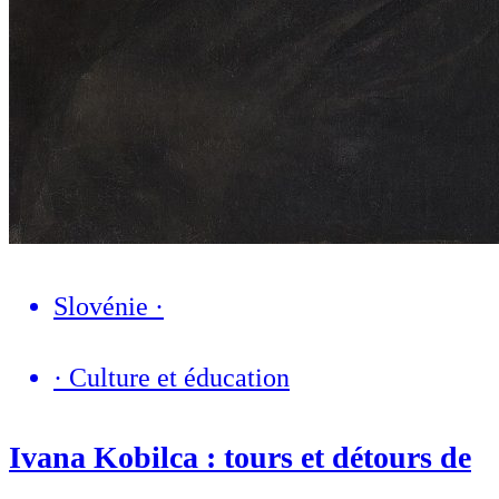
Slovénie
·
·
Culture et éducation
Ivana Kobilca : tours et détours de