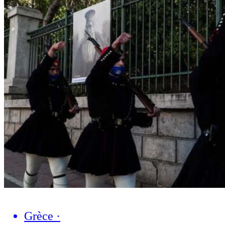
Grèce
·