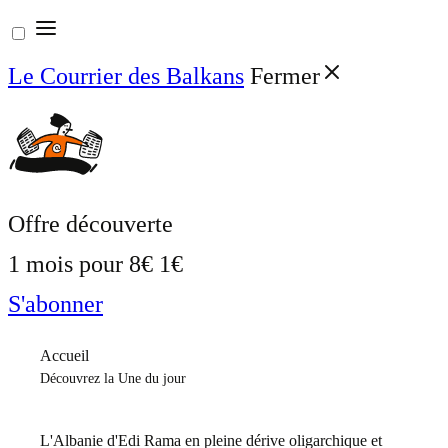
Aller
au
Le Courrier des Balkans
Fermer
contenu
Offre découverte
1 mois pour
8€
1€
S'abonner
Accueil
Découvrez la Une du jour
L'Albanie d'Edi Rama en pleine dérive oligarchique et