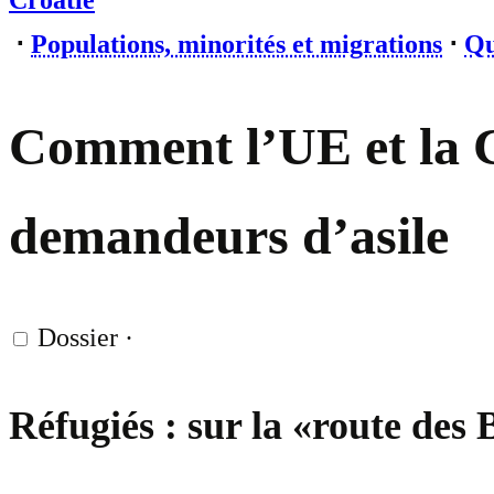
Croatie
⋅
Populations, minorités et migrations
⋅
Qu
Comment l’UE et la C
demandeurs d’asile
Dossier
·
Réfugiés : sur la «route des 