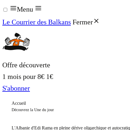
Aller
Menu
au
Le Courrier des Balkans
Fermer
contenu
Offre découverte
1 mois pour
8€
1€
S'abonner
Accueil
Découvrez la Une du jour
L'Albanie d'Edi Rama en pleine dérive oligarchique et autocrati