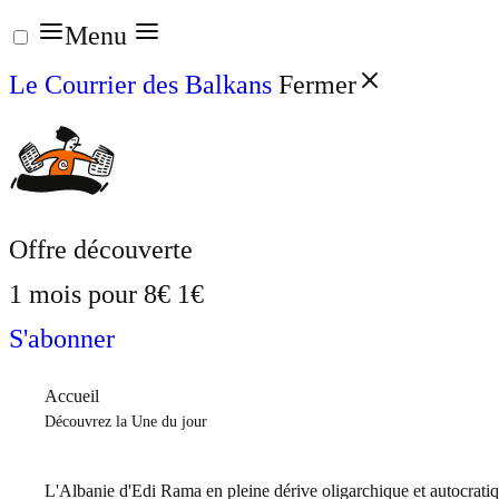
Aller
Menu
au
Le Courrier des Balkans
Fermer
contenu
Offre découverte
1 mois pour
8€
1€
S'abonner
Accueil
Découvrez la Une du jour
L'Albanie d'Edi Rama en pleine dérive oligarchique et autocrati