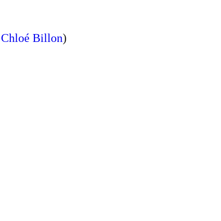
r
Chloé Billon
)